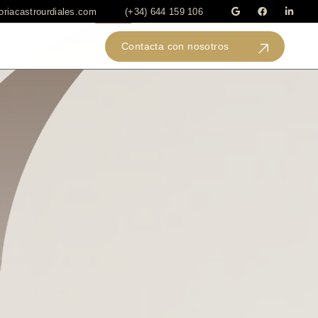
riacastrourdiales.com
(+34) 644 159 106
Contacta con nosotros