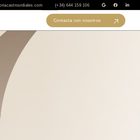
riacastrourdiales.com
(+34) 644 159 106
Contacta con nosotros