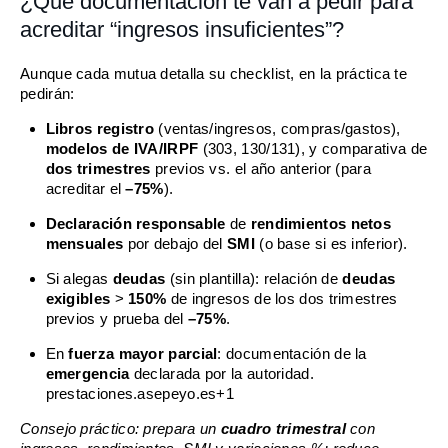
¿Qué documentación te van a pedir para
acreditar “ingresos insuficientes”?
Aunque cada mutua detalla su checklist, en la práctica te
pedirán:
Libros registro
(ventas/ingresos, compras/gastos),
modelos de IVA/IRPF
(303, 130/131), y comparativa de
dos trimestres
previos vs. el año anterior (para
acreditar el
–75%
).
Declaración responsable
de
rendimientos netos
mensuales
por debajo del
SMI
(o base si es inferior).
Si alegas
deudas
(sin plantilla): relación de
deudas
exigibles
>
150%
de ingresos de los dos trimestres
previos y prueba del
–75%
.
En
fuerza mayor parcial
: documentación de la
emergencia
declarada por la autoridad.
prestaciones.asepeyo.es
+1
Consejo práctico: prepara un
cuadro trimestral
con