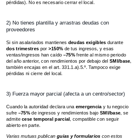
pérdidas). No es necesario cerrar el local.
2) No tienes plantilla y arrastras deudas con
proveedores
Si sin asalariados mantienes
deudas exigibles
durante
dos trimestres
por
>150%
de tus ingresos, y esas
ventas/ingresos han caído
–75%
frente al mismo periodo
del año anterior, con rendimientos por debajo del
SMI/base
,
también encajas en el art. 331.1.a).5.º. Tampoco exige
pérdidas ni cierre del local.
3) Fuerza mayor parcial (afecta a un centro/sector)
Cuando la autoridad declara una
emergencia
y tu negocio
sufre
–75%
de ingresos y rendimientos bajo
SMI/base
, se
admite
cese temporal parcial
, compatible con seguir
abierto en parte.
Varias mutuas publican
guías y formularios
con estos