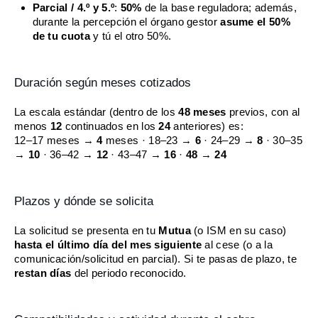
Parcial / 4.º y 5.º
:
50%
de la base reguladora; además,
durante la percepción el órgano gestor
asume el 50%
de tu cuota
y tú el otro 50%.
Duración según meses cotizados
La escala estándar (dentro de los
48 meses
previos, con al
menos
12
continuados en los
24
anteriores) es:
12–17 meses →
4
meses · 18–23 →
6
· 24–29 →
8
· 30–35
→
10
· 36–42 →
12
· 43–47 →
16
·
48
→
24
Plazos y dónde se solicita
La solicitud se presenta en tu
Mutua
(o ISM en su caso)
hasta el último día del mes siguiente
al cese (o a la
comunicación/solicitud en parcial). Si te pasas de plazo, te
restan días
del periodo reconocido.