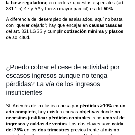
la
base reguladora
; en ciertos supuestos especiales (art.
331.1.a) 4.º y 5.º y fuerza mayor parcial) es del
50%
.
A diferencia del desempleo de asalariados, aquí no basta
con “querer dejarlo”; hay que encajar en
causas tasadas
del art. 331 LGSS y cumplir
cotización mínima
y
plazos
de solicitud.
¿Puedo cobrar el cese de actividad por
escasos ingresos aunque no tenga
pérdidas? La vía de los ingresos
insuficientes
Sí. Además de la clásica causa por
pérdidas >10% en un
año completo
, hoy existen causas
objetivas
donde
no
necesitas justificar pérdidas contables
, sino
umbral de
ingresos
y
caídas de ventas
. Las dos claves son:
caída
del 75%
en los
dos trimestres
previos frente al mismo