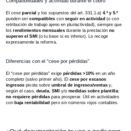
Compatibilidades y actividad durante el cobro
El cese
parcial
y los supuestos del art. 331.1.a)
4.º y 5.º
pueden ser
compatibles
con
seguir en actividad
(o con
retribución de trabajo ajeno en pluriactividad), siempre que
los
rendimientos mensuales
durante la prestación
no
superen el SMI
(o tu base si es inferior). Lo recoge
expresamente la reforma.
Diferencias con el “cese por pérdidas”
El “cese por pérdidas” exige
pérdidas >10%
en un año
completo (salvo primer año). El
cese por escasos
ingresos
pivota sobre
umbral de ingresos/ventas
y,
según el caso,
deuda
,
SMI
y/o
medidas sobre plantilla
;
no requiere pérdidas
para prosperar. Útil en actividades
con
baja rentabilidad
pero sin números rojos contables.