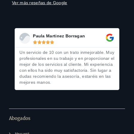
Ver más reseñas de Google
Paula Martinez Borragan





Un servicio de 10 con un trato inmejorable. Muy
Perf
profesionales en su trabajo y en proporcionar el
amabl
mejor de los servicios al cliente. Mi experiencia
con ellos ha sido muy satisfactoria. Sin lugar a
dudas recomiendo la asesoría, estaréis en las
mejores manos.
Abogados
Mercantil