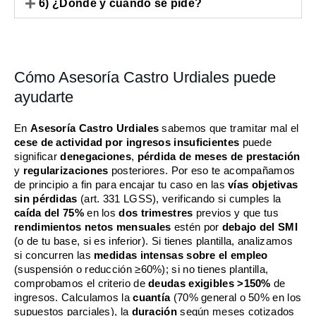
6) ¿Dónde y cuándo se pide?
Cómo Asesoría Castro Urdiales puede
ayudarte
En
Asesoría Castro Urdiales
sabemos que tramitar mal el
cese de actividad por ingresos insuficientes
puede
significar
denegaciones
,
pérdida de meses de prestación
y
regularizaciones
posteriores. Por eso te acompañamos
de principio a fin para encajar tu caso en las
vías objetivas
sin pérdidas
(art. 331 LGSS), verificando si cumples la
caída del 75%
en los
dos trimestres
previos y que tus
rendimientos netos mensuales
estén por
debajo del SMI
(o de tu base, si es inferior). Si tienes plantilla, analizamos
si concurren las
medidas intensas sobre el empleo
(suspensión o reducción ≥60%); si no tienes plantilla,
comprobamos el criterio de
deudas exigibles >150%
de
ingresos. Calculamos la
cuantía
(70% general o 50% en los
supuestos parciales), la
duración
según meses cotizados