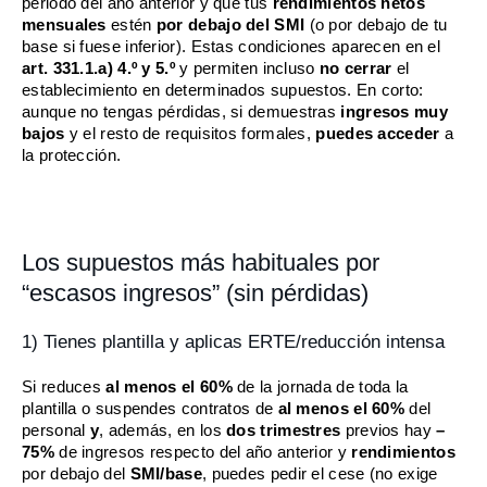
periodo del año anterior y que tus
rendimientos netos
mensuales
estén
por debajo del SMI
(o por debajo de tu
base si fuese inferior). Estas condiciones aparecen en el
art. 331.1.a) 4.º y 5.º
y permiten incluso
no cerrar
el
establecimiento en determinados supuestos. En corto:
aunque no tengas pérdidas, si demuestras
ingresos muy
bajos
y el resto de requisitos formales,
puedes acceder
a
la protección.
Los supuestos más habituales por
“escasos ingresos” (sin pérdidas)
1) Tienes plantilla y aplicas ERTE/reducción intensa
Si reduces
al menos el 60%
de la jornada de toda la
plantilla o suspendes contratos de
al menos el 60%
del
personal
y
, además, en los
dos trimestres
previos hay
–
75%
de ingresos respecto del año anterior y
rendimientos
por debajo del
SMI/base
, puedes pedir el cese (no exige